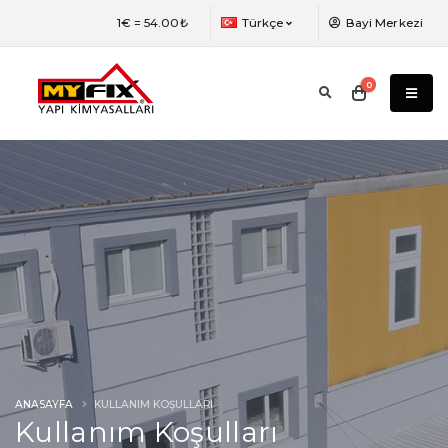
Web sayfasının dili değiştirildi. En verimli
1€ =
54.00₺
Türkçe
Bayi Merkezi
halini görüntülemek için sayfayı
yenilemeniz gerekmektedir.
0
ANASAYFA
KULLANIM KOŞULLARI
Kullanım Koşulları