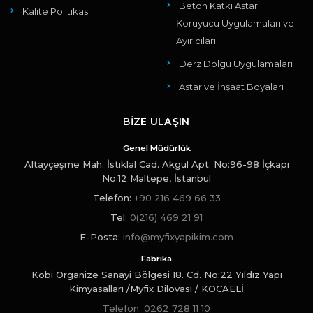
Beton Katkı Astar
Kalite Politikası
Koruyucu Uygulamaları ve
Ayırıcıları
Derz Dolgu Uygulamaları
Astar ve İnşaat Boyaları
BIZE ULAŞIN
Genel Müdürlük
Altayçeşme Mah. İstiklal Cad. Akgül Apt. No:96-98 İçkapı
No:12 Maltepe, İstanbul
Telefon
:
+90 216 469 66 33
Tel:
0(216) 469 21 91
E-Posta:
info@myfixyapikim.com
Fabrika
Kobi Organize Sanayi Bölgesi 18. Cd. No:22 Yıldız Yapı
Kimyasalları /Myfix Dilovası / KOCAELİ
Telefon:
0262 728 11 10