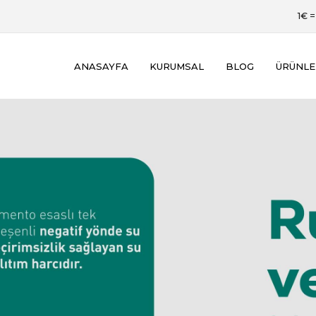
iştirildi. En verimli halini görüntülemek için sayfayı yenilem
1€ 
ANASAYFA
KURUMSAL
BLOG
ÜRÜNLE