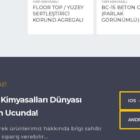
YAPI KİMYASALI
YAPI KİMYASALI
FLOOR TOP / YÜZEY
BC-15 BETON C
, UV
SERTLEŞTİRİCİ
(PARLAK
LASTİK
KORUND AGREGALI
GÖRÜNÜMLÜ)
ARCI
ız!
 Kimyasalları Dünyası
IOS
n Ucunda!
AND
ek ürünlerimiz hakkında bilgi sahibi
sipariş verebilir...