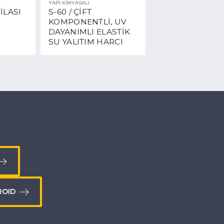
YAPI KİMYASALI
İLASI
S-60 / ÇİFT
KOMPONENTLİ, UV
DAYANIMLI ELASTİK
SU YALITIM HARCI
ROID