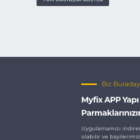
YAPI KİMYASALI
YAPI KİMYASALI
BC-15 BETON CİLASI
S-60 / ÇİFT
(PARLAK
KOMPONENTLİ
GÖRÜNÜMLÜ)
DAYANIMLI E
SU YALITIM H
Biz Buraday
Myfix APP Yapı
Parmaklarınızı
Uygulamamızı indirer
olabilir ve bayilerimiz 