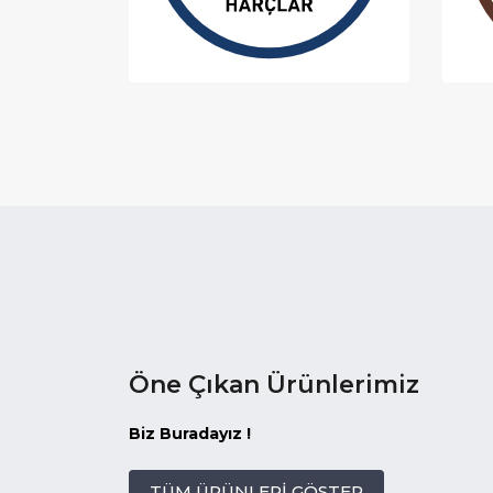
 YÜZEY
Cİ
REGALI
Öne Çıkan Ürünlerimiz
Biz Buradayız !
TÜM ÜRÜNLERİ GÖSTER