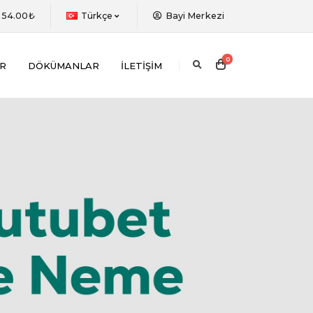
eniz gerekmektedir.
=
54.00₺
Türkçe
Bayi Merkezi
0
R
DÖKÜMANLAR
İLETIŞIM