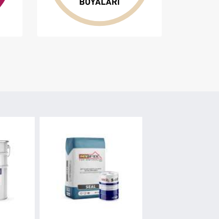
YAPI KİMYASALI
FLOOR TOP / Y
SERTLEŞTİRİCİ
KORUND AGREG